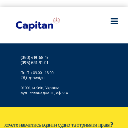
(050) 419-68-17
(095) 681-91-01
Пн-Пт: 09.00 - 18.00
Сб,Нд: вихідні
01001, м.Київ, Україна
вул.Еспланадна 20, оф.514
хочете навчитись водити судно та отримати права?